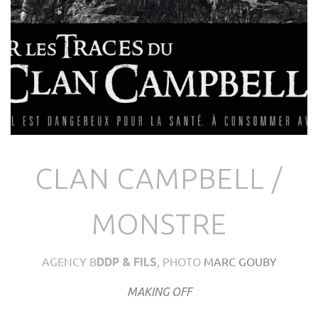
CLAN CAMPBELL /
MONSTRE
AGENCY B
, PHOTO
MARC GOUBY
DDP & FILS
MAKING OFF